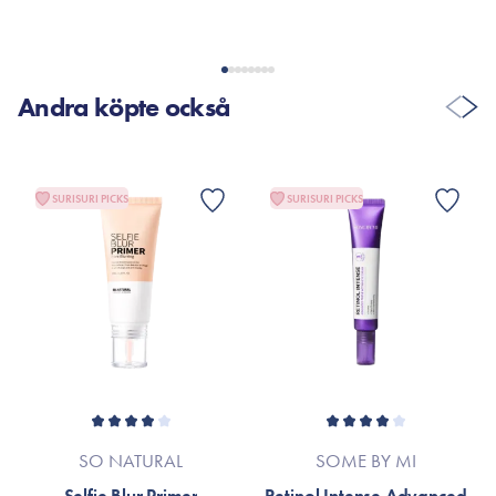
hud elsker dem! Indpakning er det eneste jeg ville lave lidt om,
men samtidig dejligt den ikke fylder, hvis de skal med på
farten.
Andra köpte också
VISA FLER RECENSIONER
SURISURI PICKS
SURISURI PICKS
SO NATURAL
SOME BY MI