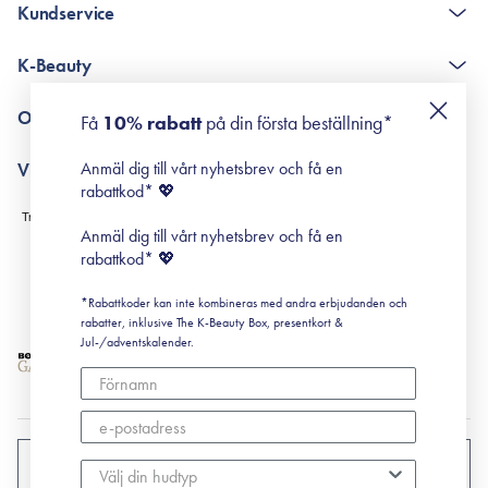
Kundservice
The K-Beauty Box - frågor och svar
K-Beauty
Poängshop - frågor och svar
Returneringer
De 10 stegen
Om Surisuri
Få
10% rabatt
på din första beställning*
Retinol för nybörjare
surisuri miniguide till rosacea
Min historia
Anmäl dig till vårt nyhetsbrev och få en
Villkor
Black Friday
rabattkod* 💖
Leverans & Retur
Köpvillkor
Anmäl dig till vårt nyhetsbrev och få en
Prenumerationsvillkor
rabattkod* 💖
Integritetspolicy
*Rabattkoder kan inte kombineras med andra erbjudanden och
Cookiepolicy
rabatter, inklusive The K-Beauty Box, presentkort &
Jul-/adventskalender.
SVERIGE