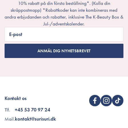
10% rabatt på din första beställning*. (Kolla din
skräppostmapp) *Rabattkoder kan inte kombineras med
andra erbjudanden och rabatter, inklusive The K-Beauty Box &
Jul-/adventskalender.
E-post
ANMÄL DIG NYHETSBREVET
Kontakt os
Tlf.
+45 53 70 97 24
Mail.
kontakt@surisuri.dk