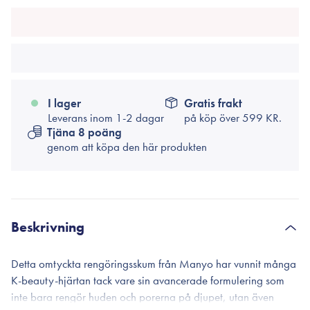
I lager
Gratis frakt
Leverans inom 1-2 dagar
på köp över
599 KR.
Tjäna 8 poäng
genom att köpa den här produkten
Beskrivning
Detta omtyckta rengöringsskum från Manyo har vunnit många
K-beauty-hjärtan tack vare sin avancerade formulering som
inte bara rengör huden och porerna på djupet, utan även