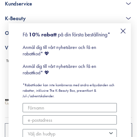
Kundservice
The K-Beauty Box - frågor och svar
K-Beauty
Poängshop - frågor och svar
Returneringer
De 10 stegen
Om Surisuri
Få
10% rabatt
på din första beställning*
Retinol för nybörjare
surisuri miniguide till rosacea
Min historia
Anmäl dig till vårt nyhetsbrev och få en
Villkor
Black Friday
rabattkod* 💖
Leverans & Retur
Köpvillkor
Anmäl dig till vårt nyhetsbrev och få en
Prenumerationsvillkor
rabattkod* 💖
Integritetspolicy
*Rabattkoder kan inte kombineras med andra erbjudanden och
Cookiepolicy
rabatter, inklusive The K-Beauty Box, presentkort &
Jul-/adventskalender.
SVERIGE