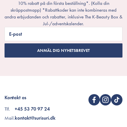
10% rabatt på din första beställning*. (Kolla din
skräppostmapp) *Rabattkoder kan inte kombineras med
andra erbjudanden och rabatter, inklusive The K-Beauty Box &
Jul-/adventskalender.
E-post
ANMÄL DIG NYHETSBREVET
Kontakt os
Tlf.
+45 53 70 97 24
Mail.
kontakt@surisuri.dk