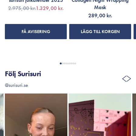
surisuri julkalender 2025
Collagen Night Wrapping
Mask
2.975,00 kr.
1.329,00 kr.
289,00 kr.
FÅ AVISERING
LÄGG TILL KORGEN
Följ Surisuri
@surisuri.se