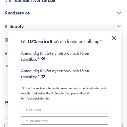
Mail.
kontakt@surisuri.dk
Kundservice
The K-Beauty Box - frågor och svar
K-Beauty
Poängshop - frågor och svar
Returneringer
De 10 stegen
Om Surisuri
Få
10% rabatt
på din första beställning*
Retinol för nybörjare
surisuri miniguide till rosacea
Min historia
Anmäl dig till vårt nyhetsbrev och få en
Villkor
Black Friday
rabattkod* 💖
Leverans & Retur
Köpvillkor
Anmäl dig till vårt nyhetsbrev och få en
Prenumerationsvillkor
rabattkod* 💖
Integritetspolicy
*Rabattkoder kan inte kombineras med andra erbjudanden och
Cookiepolicy
rabatter, inklusive The K-Beauty Box, presentkort &
Jul-/adventskalender.