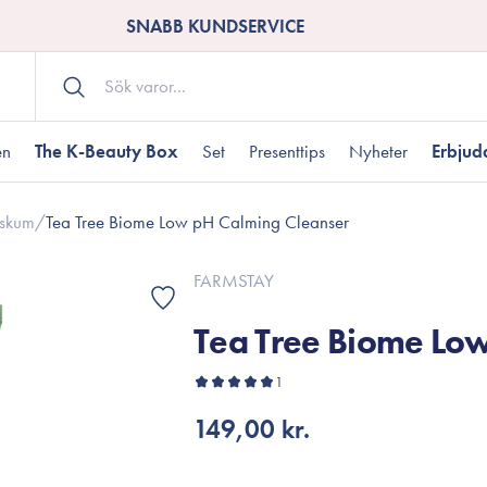
SNABB KUNDSERVICE
en
The K-Beauty Box
Set
Presenttips
Nyheter
Erbju
sskum
/
Tea Tree Biome Low pH Calming Cleanser
Kroppsvård
Shower gel
landad hudtyp
ogen hud
resenter under 350 kr
Torr hudtyp
Tilltäppta porer
Presenter under 800
FARMSTAY
Bodyscrub
Tea Tree Biome Lo
Bodylotion
Kroppsolja
odnad
resentboxar
1
Uttorkard hud
Presentkort
Handvård
149,00 kr.
Fotvård