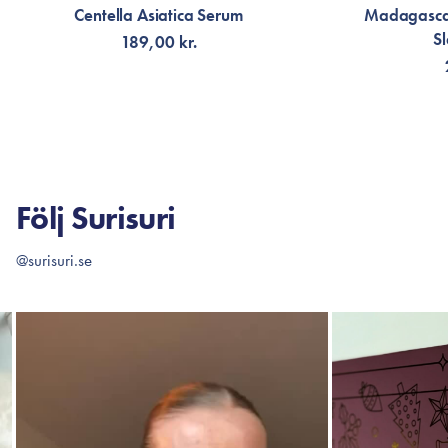
Centella Asiatica Serum
Madagascar
S
189,00 kr.
FÅ AVISERING
LÄG
Följ Surisuri
@surisuri.se