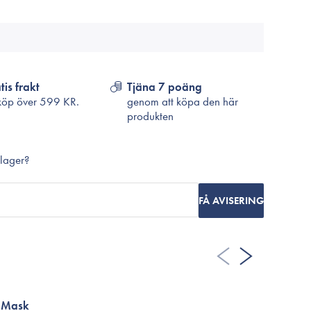
Cosrx
TirTir
Biodance
Medicube
VT Cosmetics
tis frakt
Tjäna 7 poäng
köp över
599 KR.
genom att köpa den här
produkten
 lager?
FÅ AVISERING
g Mask