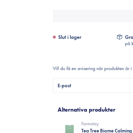
Tillbehör
Sminkborstar
Necessärer
Håraccessoarer
Slut i lager
Gra
Rengöringsverktyg
på 
Reseförpackninger
Vill du få en avisering när produkten är i
E-post
Alternativa produkter
Farmstay
Tea Tree Biome Calmin