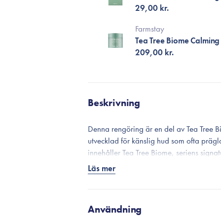
29,00 kr.
Farmstay
Tea Tree Biome Calmin
209,00 kr.
Beskrivning
Denna rengöring är en del av Tea Tree B
utvecklad för känslig hud som ofta prägl
innehåller Tea Tree Biome, seriens signa
hud, ökar hudens återfuktningsnivå och 
Läs mer
lugn. Som en extra fördel innehåller seri
slätar ut linjer och rynkor genom att främ
Denna fuktgivande rengöring är fri från
Användning
ämnen som inte torkar ut huden. Efter kl