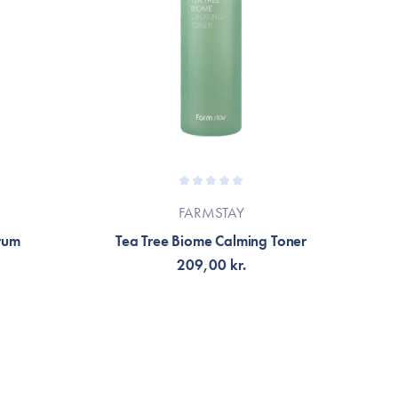
FARMSTAY
rum
Tea Tree Biome Calming Toner
C
209,00 kr.
LÄGG TILL KORGEN