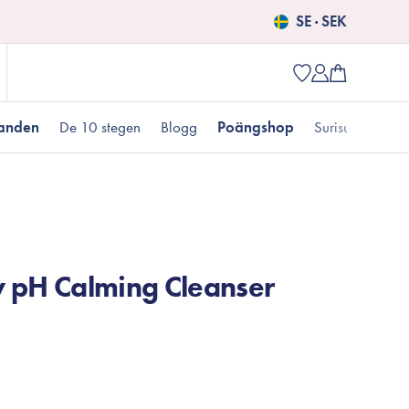
SE · SEK
danden
De 10 stegen
Blogg
Poängshop
Surisuri picks
Populära produkter
 kr
Fet hudtyp
Pigmentering
Presenter till henne
Nyheter
w pH Calming Cleanser
Erbjudanden just nu
Fungal acne
Populära brands
Mizon