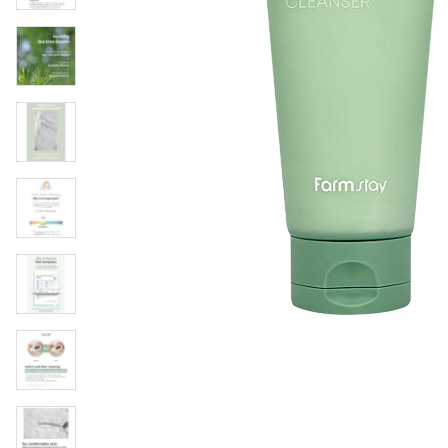
Läppar
Rosacea
Sheet mask
Naglar
Ögonvård
Ansiktskräm
Hår
Solskydd &
Schampo
solkräm
Balsam
Ansiktsmask
Treatment
Finnplåster
Hårstyling
Hårbottenvård