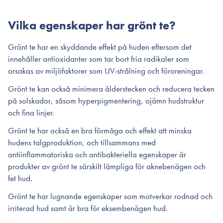
Vilka egenskaper har grönt te?
Grönt te har en skyddande effekt på huden eftersom det
innehåller antioxidanter som tar bort fria radikaler som
orsakas av miljöfaktorer som UV-strålning och föroreningar.
Grönt te kan också minimera ålderstecken och reducera tecken
på solskador, såsom hyperpigmentering, ojämn hudstruktur
och fina linjer.
Grönt te har också en bra förmåga och effekt att minska
hudens talgproduktion, och tillsammans med
antiinflammatoriska och antibakteriella egenskaper är
produkter av grönt te särskilt lämpliga för aknebenägen och
fet hud.
Grönt te har lugnande egenskaper som motverkar rodnad och
irriterad hud samt är bra för eksembenägen hud.