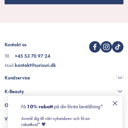
Kontakt os
Tlf.
+45 53 70 97 24
Mail.
kontakt@surisuri.dk
Kundservice
The K-Beauty Box - frågor och svar
K-Beauty
Poängshop - frågor och svar
Returneringer
De 10 stegen
Om Surisuri
Få
10% rabatt
på din första beställning*
Retinol för nybörjare
surisuri miniguide till rosacea
Min historia
Anmäl dig till vårt nyhetsbrev och få en
Villkor
Black Friday
rabattkod* 💖
Leverans & Retur