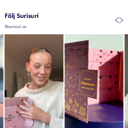
Följ Surisuri
@surisuri.se