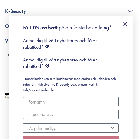
The K-Beauty Box - frågor och svar
K-Beauty
Poängshop - frågor och svar
Returneringer
De 10 stegen
Om Surisuri
Få
10% rabatt
på din första beställning*
Retinol för nybörjare
surisuri miniguide till rosacea
Min historia
Anmäl dig till vårt nyhetsbrev och få en
Villkor
Black Friday
rabattkod* 💖
Leverans & Retur
Köpvillkor
Anmäl dig till vårt nyhetsbrev och få en
Prenumerationsvillkor
rabattkod* 💖
Integritetspolicy
*Rabattkoder kan inte kombineras med andra erbjudanden och
Cookiepolicy
rabatter, inklusive The K-Beauty Box, presentkort &
Jul-/adventskalender.
SVERIGE