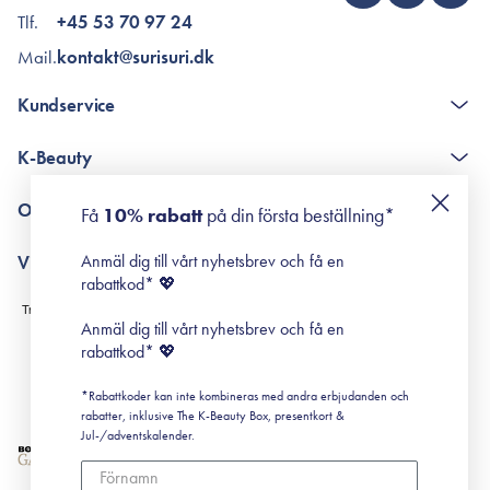
Tlf.
+45 53 70 97 24
Mail.
kontakt@surisuri.dk
Kundservice
The K-Beauty Box - frågor och svar
K-Beauty
Poängshop - frågor och svar
Returneringer
De 10 stegen
Om Surisuri
Få
10% rabatt
på din första beställning*
Retinol för nybörjare
surisuri miniguide till rosacea
Min historia
Anmäl dig till vårt nyhetsbrev och få en
Villkor
Black Friday
rabattkod* 💖
Leverans & Retur
Köpvillkor
Anmäl dig till vårt nyhetsbrev och få en
Prenumerationsvillkor
rabattkod* 💖
Integritetspolicy
*Rabattkoder kan inte kombineras med andra erbjudanden och
Cookiepolicy
rabatter, inklusive The K-Beauty Box, presentkort &
Jul-/adventskalender.