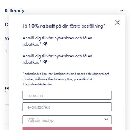
The K-Beauty Box - frågor och svar
K-Beauty
Poängshop - frågor och svar
Returneringer
De 10 stegen
Om Surisuri
Få
10% rabatt
på din första beställning*
Retinol för nybörjare
surisuri miniguide till rosacea
Min historia
Anmäl dig till vårt nyhetsbrev och få en
Villkor
Black Friday
rabattkod* 💖
Leverans & Retur
Köpvillkor
Anmäl dig till vårt nyhetsbrev och få en
Prenumerationsvillkor
rabattkod* 💖
Integritetspolicy
*Rabattkoder kan inte kombineras med andra erbjudanden och
Cookiepolicy
rabatter, inklusive The K-Beauty Box, presentkort &
Jul-/adventskalender.
SVERIGE