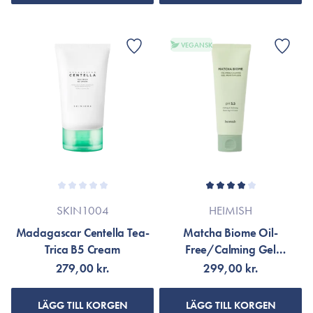
VEGANSK
SKIN1004
HEIMISH
Madagascar Centella Tea-
Matcha Biome Oil-
Trica B5 Cream
Free/Calming Gel
Moisturizer
279,00 kr.
299,00 kr.
LÄGG TILL KORGEN
LÄGG TILL KORGEN