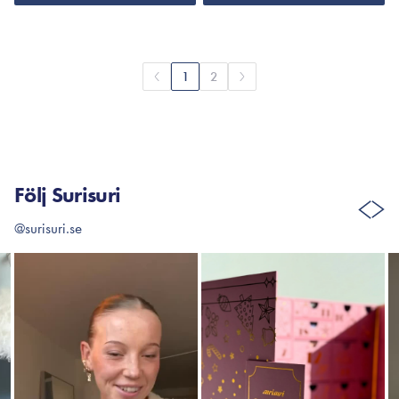
1
2
Följ Surisuri
@surisuri.se