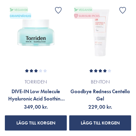
VEGANSK
VEGANSK
GRAVIDVÄNLIG
SURISURI PICKS
TORRIDEN
BENTON
DIVE-IN Low Molecule
Goodbye Redness Centella
Hyaluronic Acid Soothing
Gel
Cream
349,00 kr.
229,00 kr.
LÄGG TILL KORGEN
LÄGG TILL KORGEN