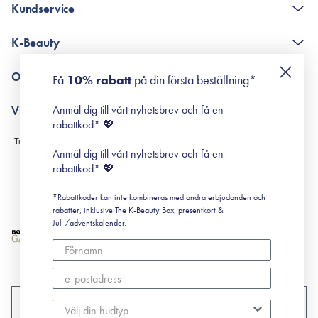
Kundservice
The K-Beauty Box - frågor och svar
K-Beauty
Poängshop - frågor och svar
Returneringer
De 10 stegen
Om Surisuri
Få
10% rabatt
på din första beställning*
Retinol för nybörjare
surisuri miniguide till rosacea
Min historia
Anmäl dig till vårt nyhetsbrev och få en
Villkor
Black Friday
rabattkod* 💖
Leverans & Retur
Köpvillkor
Anmäl dig till vårt nyhetsbrev och få en
Prenumerationsvillkor
rabattkod* 💖
Integritetspolicy
*Rabattkoder kan inte kombineras med andra erbjudanden och
Cookiepolicy
rabatter, inklusive The K-Beauty Box, presentkort &
Jul-/adventskalender.
SVERIGE