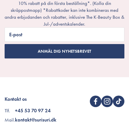
10% rabatt på din första beställning*. (Kolla din
skräppostmapp) *Rabattkoder kan inte kombineras med
andra erbjudanden och rabatter, inklusive The K-Beauty Box &
Jul-/adventskalender.
E-post
ANMÄL DIG NYHETSBREVET
Kontakt os
Tlf.
+45 53 70 97 24
Mail.
kontakt@surisuri.dk