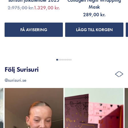
surisuri julkalender 2025
Collagen Night Wrapping
Mask
2.975,00 kr.
1.329,00 kr.
289,00 kr.
FÅ AVISERING
LÄGG TILL KORGEN
Följ Surisuri
@surisuri.se