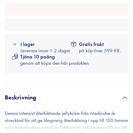
I lager
Gratis frakt
Leverans inom 1-2 dagar
på köp över
599 KR.
Tjäna 10 poäng
genom att köpa den här produkten
Beskrivning
Denna intensivt återfuktande jellykräm från Medicube är
utvecklad för att ge långvarig återfuktning i upp till 120 timmar
och stärka hudens naturliga fuktbarriär. Jellytexturen känns lätt