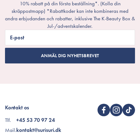
10% rabatt på din första beställning*. (Kolla din
skräppostmapp) *Rabattkoder kan inte kombineras med
andra erbjudanden och rabatter, inklusive The K-Beauty Box &
Jul-/adventskalender.
E-post
ANMÄL DIG NYHETSBREVET
Kontakt os
Tlf.
+45 53 70 97 24
Mail.
kontakt@surisuri.dk