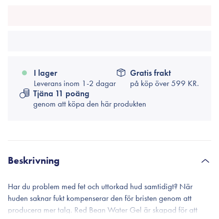
I lager
Gratis frakt
Leverans inom 1-2 dagar
på köp över
599 KR.
Tjäna 11 poäng
genom att köpa den här produkten
Beskrivning
Har du problem med fet och uttorkad hud samtidigt? När
huden saknar fukt kompenserar den för bristen genom att
producera mer talg. Red Bean Water Gel är skapad för att