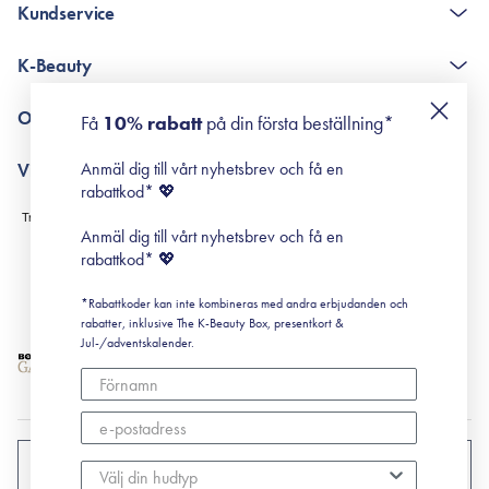
Kundservice
The K-Beauty Box - frågor och svar
K-Beauty
Poängshop - frågor och svar
Returneringer
De 10 stegen
Om Surisuri
Få
10% rabatt
på din första beställning*
Retinol för nybörjare
surisuri miniguide till rosacea
Min historia
Anmäl dig till vårt nyhetsbrev och få en
Villkor
Black Friday
rabattkod* 💖
Leverans & Retur
Köpvillkor
Anmäl dig till vårt nyhetsbrev och få en
Prenumerationsvillkor
rabattkod* 💖
Integritetspolicy
*Rabattkoder kan inte kombineras med andra erbjudanden och
Cookiepolicy
rabatter, inklusive The K-Beauty Box, presentkort &
Jul-/adventskalender.
SVERIGE