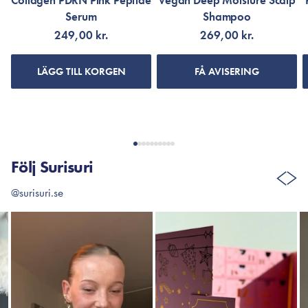
Collagen PDRN Pink Peptide
Vegan Deep Moisture Scalp
Serum
Shampoo
249,00 kr.
269,00 kr.
LÄGG TILL KORGEN
FÅ AVISERING
Följ Surisuri
@surisuri.se