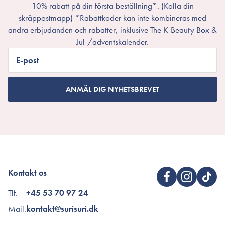
10% rabatt på din första beställning*. (Kolla din
skräppostmapp) *Rabattkoder kan inte kombineras med
andra erbjudanden och rabatter, inklusive The K-Beauty Box &
Jul-/adventskalender.
E-post
ANMÄL DIG NYHETSBREVET
Kontakt os
Tlf.
+45 53 70 97 24
Mail.
kontakt@surisuri.dk