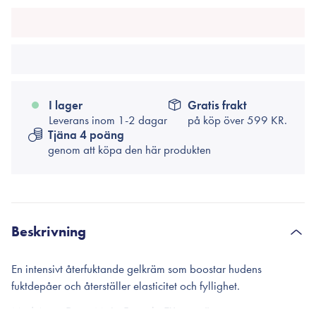
I lager
Gratis frakt
Leverans inom 1-2 dagar
på köp över
599 KR.
Tjäna 4 poäng
genom att köpa den här produkten
Beskrivning
En intensivt återfuktande gelkräm som boostar hudens
fuktdepåer och återställer elasticitet och fyllighet.
Med Aqua Deep Moist Formula EX, som är ett patenterat