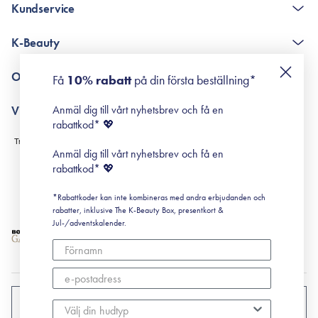
Kundservice
The K-Beauty Box - frågor och svar
K-Beauty
Poängshop - frågor och svar
Returneringer
De 10 stegen
Om Surisuri
Få
10% rabatt
på din första beställning*
Retinol för nybörjare
surisuri miniguide till rosacea
Min historia
Anmäl dig till vårt nyhetsbrev och få en
Villkor
Black Friday
rabattkod* 💖
Leverans & Retur
Köpvillkor
Anmäl dig till vårt nyhetsbrev och få en
Prenumerationsvillkor
rabattkod* 💖
Integritetspolicy
*Rabattkoder kan inte kombineras med andra erbjudanden och
Cookiepolicy
rabatter, inklusive The K-Beauty Box, presentkort &
Jul-/adventskalender.
SVERIGE