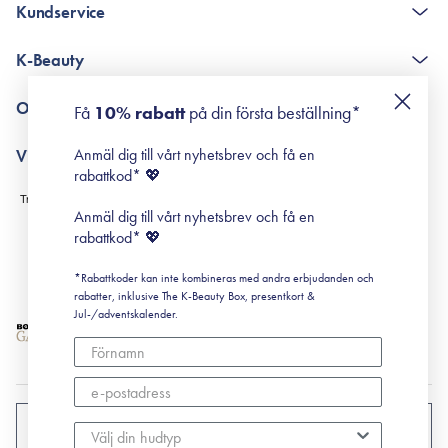
Kundservice
The K-Beauty Box - frågor och svar
K-Beauty
Poängshop - frågor och svar
Returneringer
De 10 stegen
Om Surisuri
Få
10% rabatt
på din första beställning*
Retinol för nybörjare
surisuri miniguide till rosacea
Min historia
Anmäl dig till vårt nyhetsbrev och få en
Villkor
Black Friday
rabattkod* 💖
Leverans & Retur
Köpvillkor
Anmäl dig till vårt nyhetsbrev och få en
Prenumerationsvillkor
rabattkod* 💖
Integritetspolicy
*Rabattkoder kan inte kombineras med andra erbjudanden och
Cookiepolicy
rabatter, inklusive The K-Beauty Box, presentkort &
Jul-/adventskalender.
SVERIGE