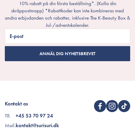
10% rabatt på din första beställning*. (Kolla din
skräppostmapp) *Rabattkoder kan inte kombineras med
andra erbjudanden och rabatter, inklusive The K-Beauty Box &
Jul-/adventskalender.
E-post
ANMÄL DIG NYHETSBREVET
Kontakt os
Tlf.
+45 53 70 97 24
Mail.
kontakt@surisuri.dk