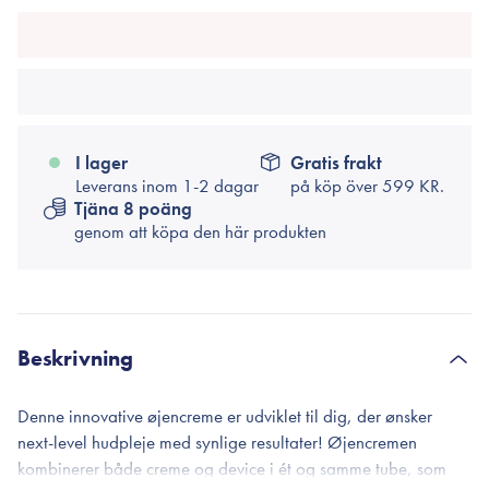
I lager
Gratis frakt
Leverans inom 1-2 dagar
på köp över
599 KR.
Tjäna 8 poäng
genom att köpa den här produkten
Beskrivning
Denne innovative øjencreme er udviklet til dig, der ønsker
next-level hudpleje med synlige resultater! Øjencremen
kombinerer både creme og device i ét og samme tube, som