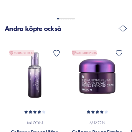
Er dette tilfældet henvises til produktemballage eller til
mærket’s officielle hjemmeside.
Andra köpte också
SURISURI PICKS
SURISURI PICKS
MIZON
MIZON