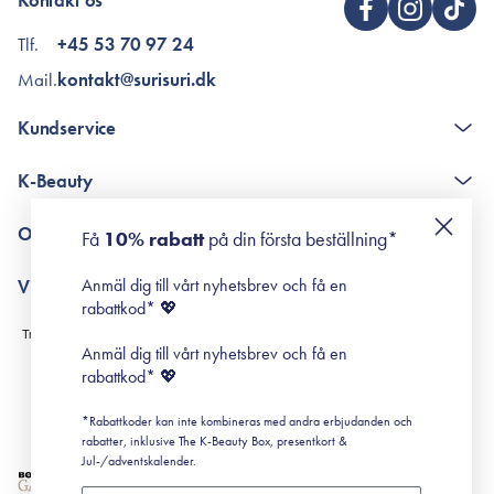
Kontakt os
Tlf.
+45 53 70 97 24
Mail.
kontakt@surisuri.dk
Kundservice
The K-Beauty Box - frågor och svar
K-Beauty
Poängshop - frågor och svar
Returneringer
De 10 stegen
Om Surisuri
Få
10% rabatt
på din första beställning*
Retinol för nybörjare
surisuri miniguide till rosacea
Min historia
Anmäl dig till vårt nyhetsbrev och få en
Villkor
Black Friday
rabattkod* 💖
Leverans & Retur
Köpvillkor
Anmäl dig till vårt nyhetsbrev och få en
Prenumerationsvillkor
rabattkod* 💖
Integritetspolicy
*Rabattkoder kan inte kombineras med andra erbjudanden och
Cookiepolicy
rabatter, inklusive The K-Beauty Box, presentkort &
Jul-/adventskalender.