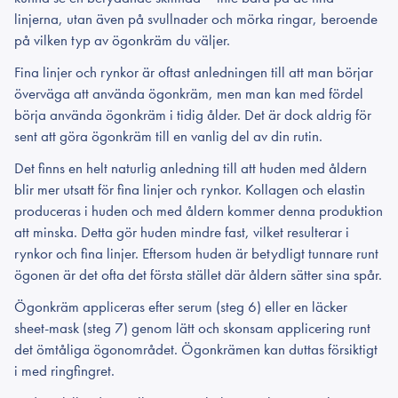
linjerna, utan även på svullnader och mörka ringar, beroende
på vilken typ av ögonkräm du väljer.
Fina linjer och rynkor är oftast anledningen till att man börjar
överväga att använda ögonkräm, men man kan med fördel
börja använda ögonkräm i tidig ålder. Det är dock aldrig för
sent att göra ögonkräm till en vanlig del av din rutin.
Det finns en helt naturlig anledning till att huden med åldern
blir mer utsatt för fina linjer och rynkor. Kollagen och elastin
produceras i huden och med åldern kommer denna produktion
att minska. Detta gör huden mindre fast, vilket resulterar i
rynkor och fina linjer. Eftersom huden är betydligt tunnare runt
ögonen är det ofta det första stället där åldern sätter sina spår.
Ögonkräm appliceras efter serum (steg 6) eller en läcker
sheet-mask (steg 7) genom lätt och skonsam applicering runt
det ömtåliga ögonområdet. Ögonkrämen kan duttas försiktigt
i med ringfingret.