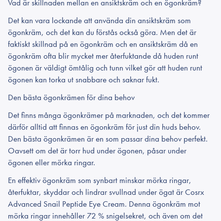
Vad är skillnaden mellan en ansiktskräm och en ögonkräm?
Det kan vara lockande att använda din ansiktskräm som
ögonkräm, och det kan du förstås också göra. Men det är
faktiskt skillnad på en ögonkräm och en ansiktskräm då en
ögonkräm ofta blir mycket mer återfuktande då huden runt
ögonen är väldigt ömtålig och tunn vilket gör att huden runt
ögonen kan torka ut snabbare och saknar fukt.
Den bästa ögonkrämen för dina behov
Det finns många ögonkrämer på marknaden, och det kommer
därför alltid att finnas en ögonkräm för just din huds behov.
Den bästa ögonkrämen är en som passar dina behov perfekt.
Oavsett om det är torr hud under ögonen, påsar under
ögonen eller mörka ringar.
En effektiv ögonkräm som synbart minskar mörka ringar,
återfuktar, skyddar och lindrar svullnad under ögat är Cosrx
Advanced Snail Peptide Eye Cream. Denna ögonkräm mot
mörka ringar innehåller 72 % snigelsekret, och även om det