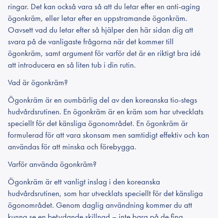
ringar. Det kan också vara så att du letar efter en anti-aging
ögonkräm, eller letar efter en uppstramande ögonkräm.
Oavsett vad du letar efter så hjälper den här sidan dig att
svara på de vanligaste frågorna när det kommer till
ögonkräm, samt argument för varför det är en riktigt bra idé
att introducera en så liten tub i din rutin.
Vad är ögonkräm?
Ögonkräm är en oumbärlig del av den koreanska tio-stegs
hudvårdsrutinen. En ögonkräm är en kräm som har utvecklats
speciellt för det känsliga ögonområdet. En ögonkräm är
formulerad för att vara skonsam men samtidigt effektiv och kan
användas för att minska och förebygga.
Varför använda ögonkräm?
Ögonkräm är ett vanligt inslag i den koreanska
hudvårdsrutinen, som har utvecklats speciellt för det känsliga
ögonområdet. Genom daglig användning kommer du att
kunna se en betydande skillnad – inte bara på de fina