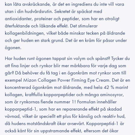
kan låta avskräckande, är det en ingrediens du inte vill vara
utan i din hudvårdsrutin. Sekretet är späckat med
antioxidanter, proteiner och peptider, som har en otroligt
återfuktande och läkande effekt. Det stimulerar
kollagenbildningen, vilket både minskar tecken på åldrande
och ger huden en stark grund. Det är en kräm för påsar under
ögonen.
Har huden runt ögonen tappat sin volym och spänst? Tycker du
att fina linjer och rynkor blir mer märkbara för varje dag som
går? Då behöver du få tag i en ögonkräm mot rynkor som till
exempel Mizon Collagen Power Firming Eye Cream. Det är en
koncentrerad ögonkräm mot åldrande, med hela 42 % marint
kollagen, kraftfulla kopparpeptider och många aminosyror,
som är rynkornas fiende nummer 1! Formulan innehåller
kopparpeptid-1, som har en reparerande effekt på skadad
vävnad, vilket är speciellt ett plus för känslig och reaktiv hud,
då hudens motståndskraft ökar avsevärt. Kopparpeptid-1 är
också känt för sin uppstramande effekt, eftersom det ökar