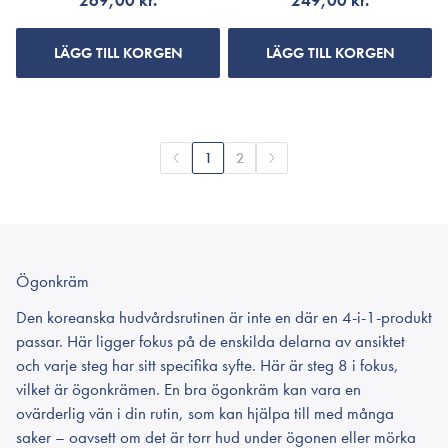
269,00 kr.
249,00 kr.
LÄGG TILL KORGEN
LÄGG TILL KORGEN
1
2
Ögonkräm
Den koreanska hudvårdsrutinen är inte en där en 4-i-1-produkt
passar. Här ligger fokus på de enskilda delarna av ansiktet
och varje steg har sitt specifika syfte. Här är steg 8 i fokus,
vilket är ögonkrämen. En bra ögonkräm kan vara en
ovärderlig vän i din rutin, som kan hjälpa till med många
saker – oavsett om det är torr hud under ögonen eller mörka