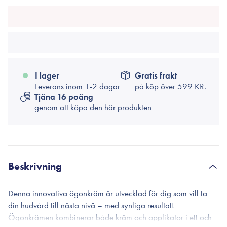
I lager
Gratis frakt
Leverans inom 1-2 dagar
på köp över
599 KR.
Tjäna 16 poäng
genom att köpa den här produkten
Beskrivning
Denna innovativa ögonkräm är utvecklad för dig som vill ta
din hudvård till nästa nivå – med synliga resultat!
Ögonkrämen kombinerar både kräm och applikator i ett och