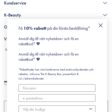
Kundservice
The K-Beauty Box - frågor och svar
K-Beauty
Poängshop - frågor och svar
Returneringer
De 10 stegen
Om Surisuri
Få
10% rabatt
på din första beställning*
Retinol för nybörjare
surisuri miniguide till rosacea
Min historia
Anmäl dig till vårt nyhetsbrev och få en
Villkor
Black Friday
rabattkod* 💖
Leverans & Retur
Köpvillkor
Anmäl dig till vårt nyhetsbrev och få en
Prenumerationsvillkor
rabattkod* 💖
Integritetspolicy
*Rabattkoder kan inte kombineras med andra erbjudanden och
Cookiepolicy
rabatter, inklusive The K-Beauty Box, presentkort &
Jul-/adventskalender.
SVERIGE