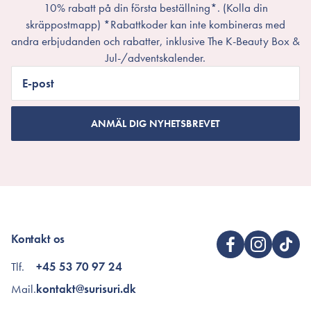
10% rabatt på din första beställning*. (Kolla din
skräppostmapp) *Rabattkoder kan inte kombineras med
andra erbjudanden och rabatter, inklusive The K-Beauty Box &
Jul-/adventskalender.
E-post
ANMÄL DIG NYHETSBREVET
Kontakt os
Tlf.
+45 53 70 97 24
Mail.
kontakt@surisuri.dk