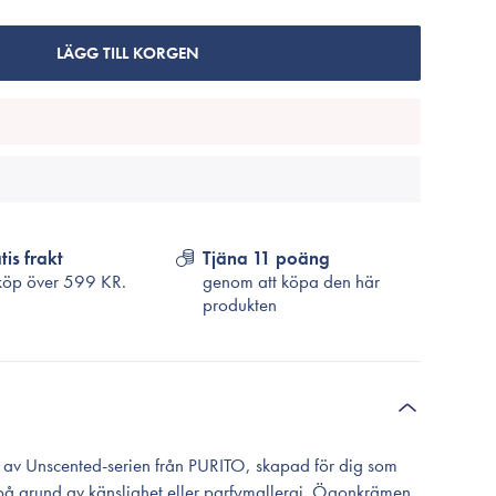
Cosrx
TirTir
LÄGG TILL KORGEN
Biodance
Medicube
VT Cosmetics
tis frakt
Tjäna 11 poäng
köp över
599 KR.
genom att köpa den här
produkten
 av Unscented-serien från PURITO, skapad för dig som
 på grund av känslighet eller parfymallergi. Ögonkrämen