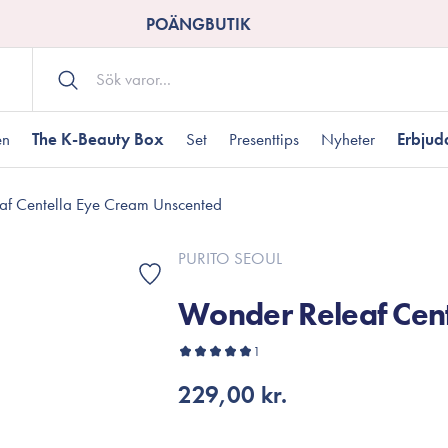
POÄNGBUTIK
en
The K-Beauty Box
Set
Presenttips
Nyheter
Erbju
af Centella Eye Cream Unscented
Kroppsvård
Shower gel
landad hudtyp
ogen hud
resenter under 350 kr
Torr hudtyp
Tilltäppta porer
Presenter under 800
PURITO SEOUL
Bodyscrub
Wonder Releaf Cen
Bodylotion
Kroppsolja
odnad
resentboxar
1
Uttorkard hud
Presentkort
Handvård
229,00 kr.
Fotvård