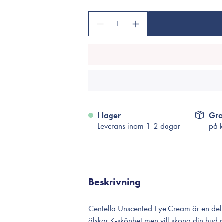
Tillbehör
Sminkborstar
1
Necessärer
Håraccessoarer
Rengöringsverktyg
Reseförpackninger
I lager
Gra
Leverans inom 1-2 dagar
på 
Beskrivning
Centella Unscented Eye Cream är en del
älskar K-skönhet men vill skona din hud