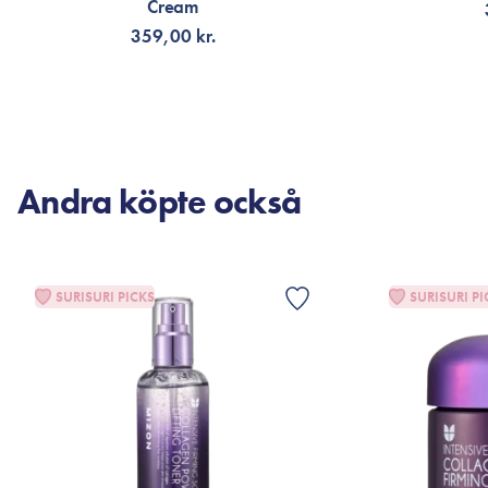
Cream
359,00 kr.
LÄGG TILL KORGEN
LÄG
Andra köpte också
SURISURI PICKS
SURISURI PI