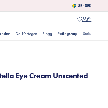
SE · SEK
danden
De 10 stegen
Blogg
Poängshop
Surisuri picks
Populära produkter
 kr
Fet hudtyp
Pigmentering
Presenter till henne
Nyheter
tella Eye Cream Unscented
Erbjudanden just nu
Fungal acne
Populära brands
Mizon