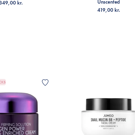
Unscented
349,00 kr.
419,00 kr.
G TILL KORGEN
FÅ AVISERING
CKS