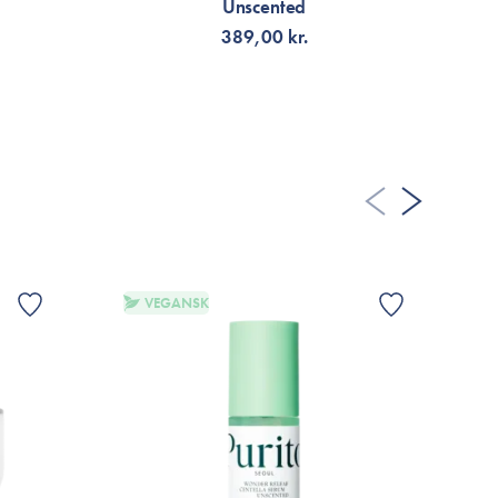
Unscented
389,00 kr.
LÄGG TILL KORGEN
VEGANSK
G