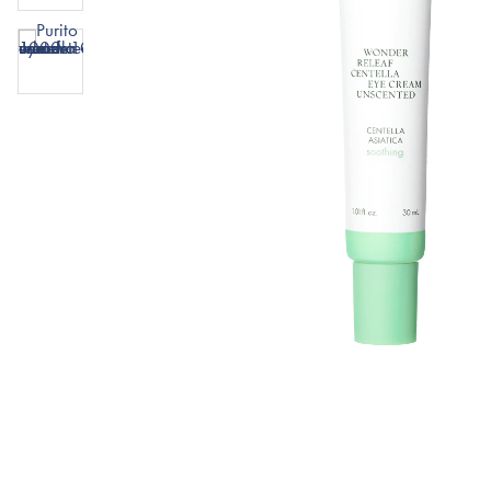
Läppar
Rosacea
Sheet mask
Naglar
Ögonvård
Ansiktskräm
Hår
Solskydd &
Schampo
solkräm
Balsam
Ansiktsmask
Treatment
Finnplåster
Hårstyling
Hårbottenvård