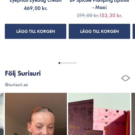
Eyephalt Eyebag Cream
BP Spicule Plumping Lipshot
- Maxi
469,00 kr.
219,00 kr.
153,30 kr.
LÄGG TILL KORGEN
LÄGG TILL KORGEN
Följ Surisuri
@surisuri.se