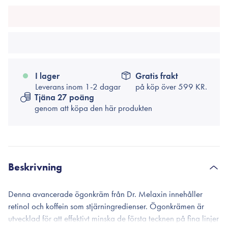
I lager
Gratis frakt
Leverans inom 1-2 dagar
på köp över
599 KR.
Tjäna 27 poäng
genom att köpa den här produkten
Beskrivning
Denna avancerade ögonkräm från Dr. Melaxin innehåller
retinol och koffein som stjärningredienser. Ögonkrämen är
utvecklad för att effektivt minska de första tecknen på fina linjer