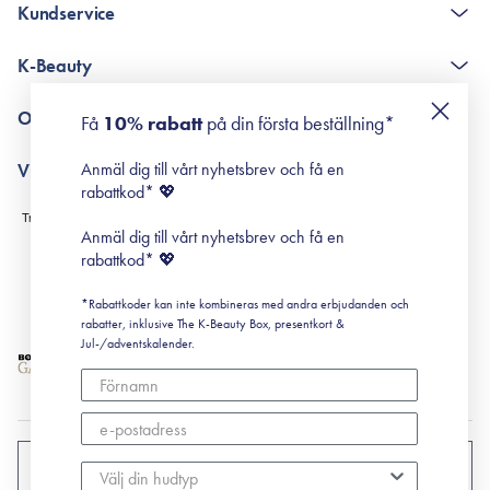
Kundservice
The K-Beauty Box - frågor och svar
K-Beauty
Poängshop - frågor och svar
Returneringer
De 10 stegen
Om Surisuri
Få
10% rabatt
på din första beställning*
Retinol för nybörjare
surisuri miniguide till rosacea
Min historia
Anmäl dig till vårt nyhetsbrev och få en
Villkor
Black Friday
rabattkod* 💖
Leverans & Retur
Köpvillkor
Anmäl dig till vårt nyhetsbrev och få en
Prenumerationsvillkor
rabattkod* 💖
Integritetspolicy
*Rabattkoder kan inte kombineras med andra erbjudanden och
Cookiepolicy
rabatter, inklusive The K-Beauty Box, presentkort &
Jul-/adventskalender.
SVERIGE