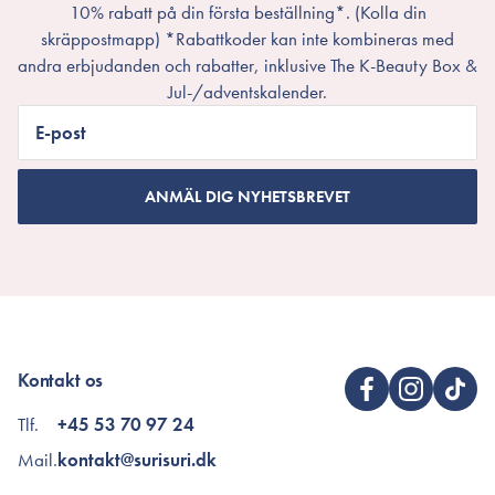
10% rabatt på din första beställning*. (Kolla din
skräppostmapp) *Rabattkoder kan inte kombineras med
andra erbjudanden och rabatter, inklusive The K-Beauty Box &
Jul-/adventskalender.
E-post
ANMÄL DIG NYHETSBREVET
Kontakt os
Tlf.
+45 53 70 97 24
Mail.
kontakt@surisuri.dk