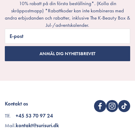
10% rabatt på din första beställning*. (Kolla din
skräppostmapp) *Rabattkoder kan inte kombineras med
andra erbjudanden och rabatter, inklusive The K-Beauty Box &
Jul-/adventskalender.
E-post
ANMÄL DIG NYHETSBREVET
Kontakt os
Tlf.
+45 53 70 97 24
Mail.
kontakt@surisuri.dk