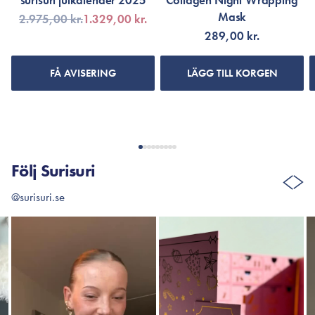
surisuri julkalender 2025
Collagen Night Wrapping
Mask
2.975,00 kr.
1.329,00 kr.
289,00 kr.
FÅ AVISERING
LÄGG TILL KORGEN
Följ Surisuri
@surisuri.se