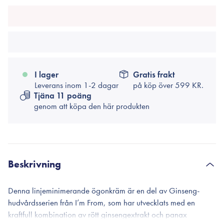
I lager
Gratis frakt
Leverans inom 1-2 dagar
på köp över
599 KR.
Tjäna 11 poäng
genom att köpa den här produkten
Beskrivning
Denna linjeminimerande ögonkräm är en del av Ginseng-
hudvårdsserien från I’m From, som har utvecklats med en
kraftfull kombination av rött ginsengextrakt och panax