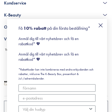
Kundservice
The K-Beauty Box - frågor och svar
K-Beauty
Poängshop - frågor och svar
Returneringer
De 10 stegen
Om Surisuri
Få
10% rabatt
på din första beställning*
Retinol för nybörjare
surisuri miniguide till rosacea
Min historia
Anmäl dig till vårt nyhetsbrev och få en
Villkor
Black Friday
rabattkod* 💖
Leverans & Retur
Köpvillkor
Anmäl dig till vårt nyhetsbrev och få en
Prenumerationsvillkor
rabattkod* 💖
Integritetspolicy
*Rabattkoder kan inte kombineras med andra erbjudanden och
Cookiepolicy
rabatter, inklusive The K-Beauty Box, presentkort &
Jul-/adventskalender.
SVERIGE