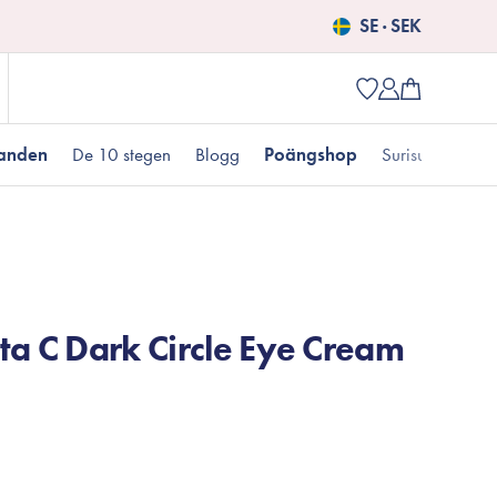
SE · SEK
danden
De 10 stegen
Blogg
Poängshop
Surisuri picks
Populära produkter
 kr
Fet hudtyp
Pigmentering
Presenter till henne
Nyheter
ta C Dark Circle Eye Cream
Erbjudanden just nu
Fungal acne
Populära brands
Mizon