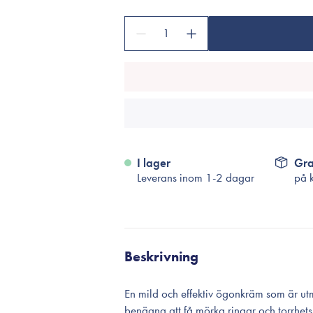
Tillbehör
Sminkborstar
1
Necessärer
Håraccessoarer
Rengöringsverktyg
Reseförpackninger
I lager
Gra
Leverans inom 1-2 dagar
på 
Beskrivning
En mild och effektiv ögonkräm som är ut
benägna att få mörka ringar och torrhet