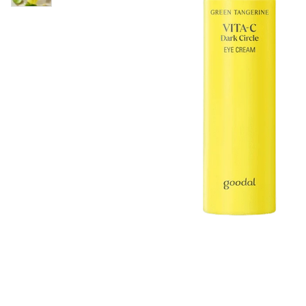
Läppar
Rosacea
Sheet mask
Naglar
Ögonvård
Ansiktskräm
Hår
Solskydd &
Schampo
solkräm
Balsam
Ansiktsmask
Treatment
Finnplåster
Hårstyling
Hårbottenvård