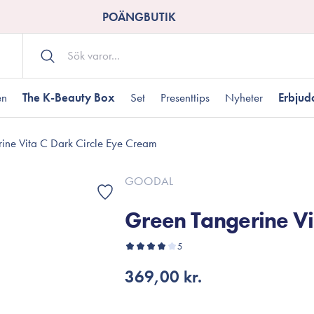
POÄNGBUTIK
en
The K-Beauty Box
Set
Presenttips
Nyheter
Erbju
ine Vita C Dark Circle Eye Cream
Kroppsvård
Shower gel
landad hudtyp
ogen hud
resenter under 350 kr
Torr hudtyp
Tilltäppta porer
Presenter under 800
GOODAL
Bodyscrub
Green Tangerine Vi
Bodylotion
Kroppsolja
odnad
resentboxar
5
Uttorkard hud
Presentkort
Handvård
369,00 kr.
Fotvård