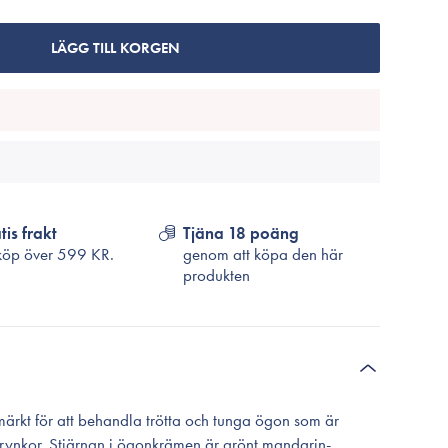
Cosrx
TirTir
LÄGG TILL KORGEN
Biodance
Medicube
VT Cosmetics
tis frakt
Tjäna 18 poäng
köp över
599 KR.
genom att köpa den här
produkten
märkt för att behandla trötta och tunga ögon som är
srynkor. Stjärnan i ögonkrämen är grönt mandarin-