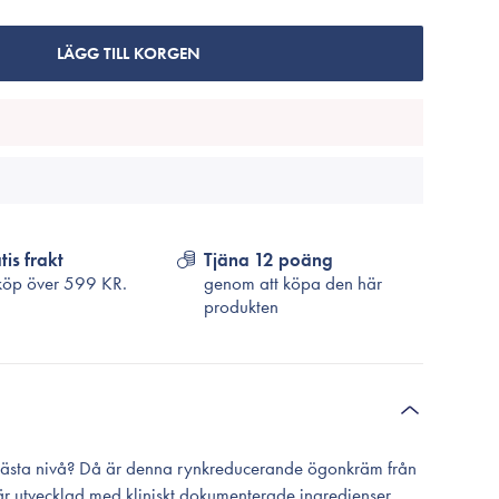
Cosrx
TirTir
LÄGG TILL KORGEN
Biodance
Medicube
VT Cosmetics
tis frakt
Tjäna 12 poäng
köp över
599 KR.
genom att köpa den här
produkten
ll nästa nivå? Då är denna rynkreducerande ögonkräm från
 utvecklad med kliniskt dokumenterade ingredienser