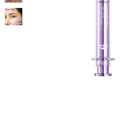
Läppar
Rosacea
Sheet mask
Naglar
Ögonvård
Ansiktskräm
Hår
Solskydd &
Schampo
solkräm
Balsam
Ansiktsmask
Treatment
Finnplåster
Hårstyling
Hårbottenvård