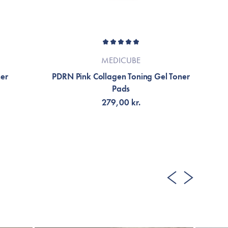
MEDICUBE
ner
PDRN Pink Collagen Toning Gel Toner
B
Pads
279,00 kr.
LÄGG TILL KORGEN