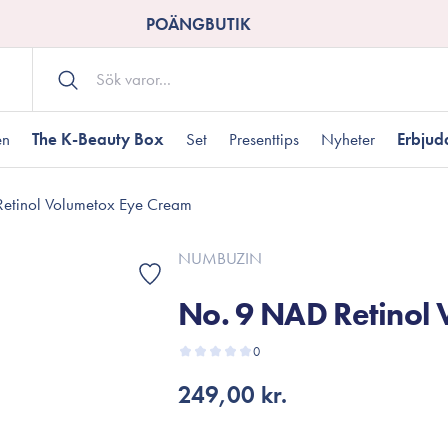
POÄNGBUTIK
en
The K-Beauty Box
Set
Presenttips
Nyheter
Erbju
etinol Volumetox Eye Cream
Kroppsvård
Shower gel
landad hudtyp
ogen hud
resenter under 350 kr
Torr hudtyp
Tilltäppta porer
Presenter under 800
NUMBUZIN
Bodyscrub
No. 9 NAD Retinol
Bodylotion
Kroppsolja
odnad
resentboxar
0
Uttorkard hud
Presentkort
Handvård
249,00 kr.
Fotvård