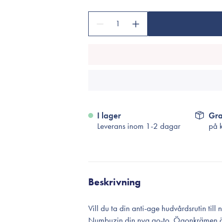
Tillbehör
Sminkborstar
1
Necessärer
Håraccessoarer
Rengöringsverktyg
Reseförpackninger
I lager
Gra
Leverans inom 1-2 dagar
på 
Beskrivning
Vill du ta din anti-age hudvårdsrutin ti
Numbuzin din nya go-to. Ögonkrämen är