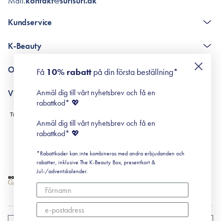
Mail.
kontakt@surisuri.dk
Kundservice
The K-Beauty Box - frågor och svar
K-Beauty
Poängshop - frågor och svar
Returneringer
De 10 stegen
Om Surisuri
Få
10% rabatt
på din första beställning*
Retinol för nybörjare
surisuri miniguide till rosacea
Min historia
Anmäl dig till vårt nyhetsbrev och få en
Villkor
Black Friday
rabattkod* 💖
Leverans & Retur
Köpvillkor
Anmäl dig till vårt nyhetsbrev och få en
Prenumerationsvillkor
rabattkod* 💖
Integritetspolicy
*Rabattkoder kan inte kombineras med andra erbjudanden och
Cookiepolicy
rabatter, inklusive The K-Beauty Box, presentkort &
Jul-/adventskalender.