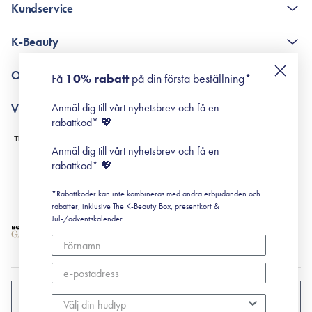
Kundservice
The K-Beauty Box - frågor och svar
K-Beauty
Poängshop - frågor och svar
Returneringer
De 10 stegen
Om Surisuri
Få
10% rabatt
på din första beställning*
Retinol för nybörjare
surisuri miniguide till rosacea
Min historia
Anmäl dig till vårt nyhetsbrev och få en
Villkor
Black Friday
rabattkod* 💖
Leverans & Retur
Köpvillkor
Anmäl dig till vårt nyhetsbrev och få en
Prenumerationsvillkor
rabattkod* 💖
Integritetspolicy
*Rabattkoder kan inte kombineras med andra erbjudanden och
Cookiepolicy
rabatter, inklusive The K-Beauty Box, presentkort &
Jul-/adventskalender.
SVERIGE