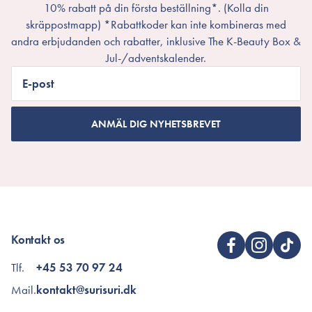
10% rabatt på din första beställning*. (Kolla din
skräppostmapp) *Rabattkoder kan inte kombineras med
andra erbjudanden och rabatter, inklusive The K-Beauty Box &
Jul-/adventskalender.
E-post
ANMÄL DIG NYHETSBREVET
Kontakt os
Tlf.
+45 53 70 97 24
Mail.
kontakt@surisuri.dk