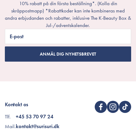
10% rabatt på din första beställning*. (Kolla din
skräppostmapp) *Rabattkoder kan inte kombineras med
andra erbjudanden och rabatter, inklusive The K-Beauty Box &
Jul-/adventskalender.
E-post
ANMÄL DIG NYHETSBREVET
Kontakt os
Tlf.
+45 53 70 97 24
Mail.
kontakt@surisuri.dk