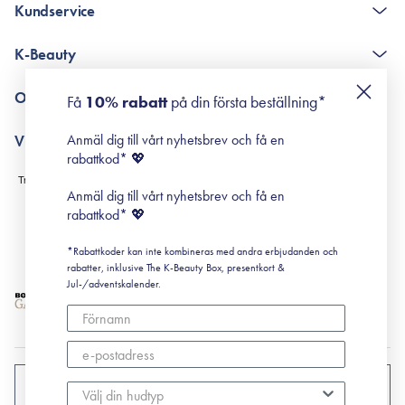
Kundservice
The K-Beauty Box - frågor och svar
K-Beauty
Poängshop - frågor och svar
Returneringer
De 10 stegen
Om Surisuri
Få
10% rabatt
på din första beställning*
Retinol för nybörjare
surisuri miniguide till rosacea
Min historia
Anmäl dig till vårt nyhetsbrev och få en
Villkor
Black Friday
rabattkod* 💖
Leverans & Retur
Köpvillkor
Anmäl dig till vårt nyhetsbrev och få en
Prenumerationsvillkor
rabattkod* 💖
Integritetspolicy
*Rabattkoder kan inte kombineras med andra erbjudanden och
Cookiepolicy
rabatter, inklusive The K-Beauty Box, presentkort &
Jul-/adventskalender.
SVERIGE