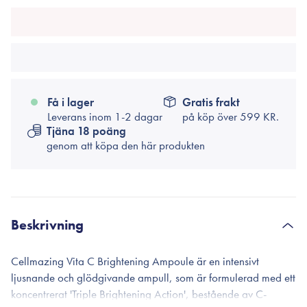
Få i lager
Gratis frakt
Leverans inom 1-2 dagar
på köp över
599 KR.
Tjäna 18 poäng
genom att köpa den här produkten
Beskrivning
Cellmazing Vita C Brightening Ampoule är en intensivt
ljusnande och glödgivande ampull, som är formulerad med ett
koncentrerat 'Triple Brightening Action', bestående av C-