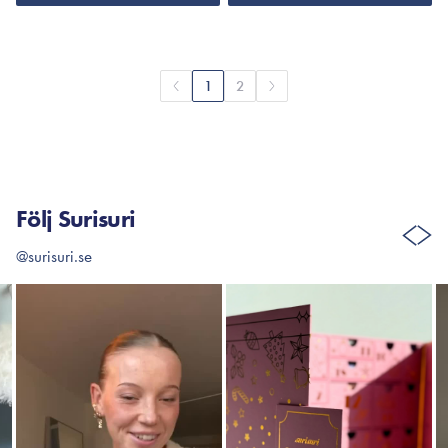
1
2
Följ Surisuri
@surisuri.se