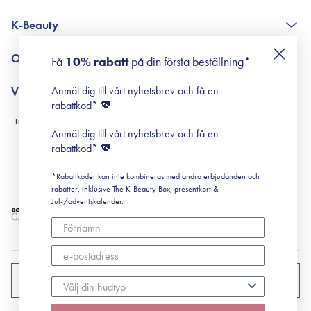
The K-Beauty Box - frågor och svar
K-Beauty
Poängshop - frågor och svar
Returneringer
De 10 stegen
Om Surisuri
Få
10% rabatt
på din första beställning*
Retinol för nybörjare
surisuri miniguide till rosacea
Min historia
Anmäl dig till vårt nyhetsbrev och få en
Villkor
Black Friday
rabattkod* 💖
Leverans & Retur
Köpvillkor
Anmäl dig till vårt nyhetsbrev och få en
Prenumerationsvillkor
rabattkod* 💖
Integritetspolicy
*Rabattkoder kan inte kombineras med andra erbjudanden och
Cookiepolicy
rabatter, inklusive The K-Beauty Box, presentkort &
Jul-/adventskalender.
SVERIGE