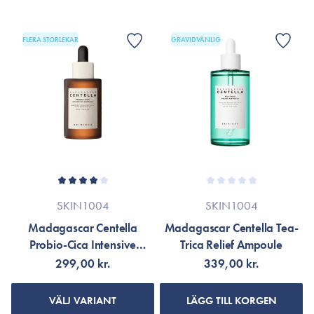
FLERA STORLEKAR
GRAVIDVÄNLIG
SKIN1004
SKIN1004
Madagascar Centella
Madagascar Centella Tea-
Probio-Cica Intensive
Trica Relief Ampoule
Ampoule
299,00 kr.
339,00 kr.
VÄLJ VARIANT
LÄGG TILL KORGEN