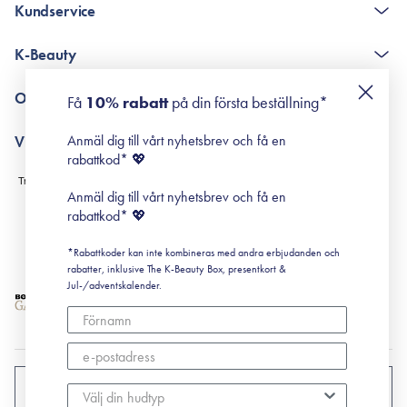
Kundservice
The K-Beauty Box - frågor och svar
K-Beauty
Poängshop - frågor och svar
Returneringer
De 10 stegen
Om Surisuri
Få
10% rabatt
på din första beställning*
Retinol för nybörjare
surisuri miniguide till rosacea
Min historia
Anmäl dig till vårt nyhetsbrev och få en
Villkor
Black Friday
rabattkod* 💖
Leverans & Retur
Köpvillkor
Anmäl dig till vårt nyhetsbrev och få en
Prenumerationsvillkor
rabattkod* 💖
Integritetspolicy
*Rabattkoder kan inte kombineras med andra erbjudanden och
Cookiepolicy
rabatter, inklusive The K-Beauty Box, presentkort &
Jul-/adventskalender.
SVERIGE