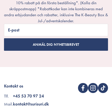
10% rabatt på din första beställning*. (Kolla din
skräppostmapp) *Rabattkoder kan inte kombineras med
andra erbjudanden och rabatter, inklusive The K-Beauty Box &
Jul-/adventskalender.
E-post
ANMÄL DIG NYHETSBREVET
Kontakt os
Tlf.
+45 53 70 97 24
Mail.
kontakt@surisuri.dk