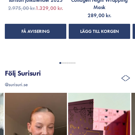
surisuri julkalender 2025
Collagen Night Wrapping
Mask
2.975,00 kr.
1.329,00 kr.
289,00 kr.
FÅ AVISERING
LÄGG TILL KORGEN
Följ Surisuri
@surisuri.se