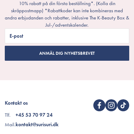
10% rabatt på din första beställning*. (Kolla din
skräppostmapp) *Rabattkoder kan inte kombineras med
andra erbjudanden och rabatter, inklusive The K-Beauty Box &
Jul-/adventskalender.
E-post
ANMÄL DIG NYHETSBREVET
Kontakt os
Tlf.
+45 53 70 97 24
Mail.
kontakt@surisuri.dk