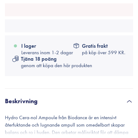
I lager
Gratis frakt
Leverans inom 1-2 dagar
på köp över
599 KR.
Tjäna 18 poäng
genom att köpa den här produkten
Beskrivning
Hydro Cera-nol Ampoule från Biodance är en intensivt
återfuktande och lugnande ampull som omedelbart skapar
balans och ro i huden. Den arbetar målinriktat för att dämpa