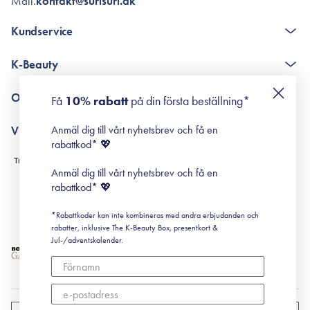
Mail.
kontakt@surisuri.dk
Kundservice
The K-Beauty Box - frågor och svar
K-Beauty
Poängshop - frågor och svar
Returneringer
De 10 stegen
Om Surisuri
Få
10% rabatt
på din första beställning*
Retinol för nybörjare
surisuri miniguide till rosacea
Min historia
Anmäl dig till vårt nyhetsbrev och få en
Villkor
Black Friday
rabattkod* 💖
Leverans & Retur
Köpvillkor
Anmäl dig till vårt nyhetsbrev och få en
Prenumerationsvillkor
rabattkod* 💖
Integritetspolicy
*Rabattkoder kan inte kombineras med andra erbjudanden och
Cookiepolicy
rabatter, inklusive The K-Beauty Box, presentkort &
Jul-/adventskalender.