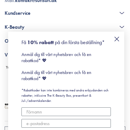
Mail.
kontakt@surisuri.dk
Kundservice
The K-Beauty Box - frågor och svar
K-Beauty
Poängshop - frågor och svar
Returneringer
De 10 stegen
Om Surisuri
Få
10% rabatt
på din första beställning*
Retinol för nybörjare
surisuri miniguide till rosacea
Min historia
Anmäl dig till vårt nyhetsbrev och få en
Villkor
Black Friday
rabattkod* 💖
Leverans & Retur
Köpvillkor
Anmäl dig till vårt nyhetsbrev och få en
Prenumerationsvillkor
rabattkod* 💖
Integritetspolicy
*Rabattkoder kan inte kombineras med andra erbjudanden och
Cookiepolicy
rabatter, inklusive The K-Beauty Box, presentkort &
Jul-/adventskalender.