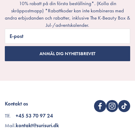
10% rabatt på din första beställning*. (Kolla din
skräppostmapp) *Rabattkoder kan inte kombineras med
andra erbjudanden och rabatter, inklusive The K-Beauty Box &
Jul-/adventskalender.
E-post
ANMÄL DIG NYHETSBREVET
Kontakt os
Tlf.
+45 53 70 97 24
Mail.
kontakt@surisuri.dk