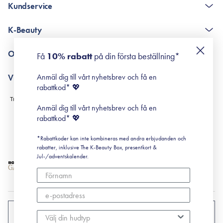
Kundservice
The K-Beauty Box - frågor och svar
K-Beauty
Poängshop - frågor och svar
Returneringer
De 10 stegen
Om Surisuri
Få
10% rabatt
på din första beställning*
Retinol för nybörjare
surisuri miniguide till rosacea
Min historia
Anmäl dig till vårt nyhetsbrev och få en
Villkor
Black Friday
rabattkod* 💖
Leverans & Retur
Köpvillkor
Anmäl dig till vårt nyhetsbrev och få en
Prenumerationsvillkor
rabattkod* 💖
Integritetspolicy
*Rabattkoder kan inte kombineras med andra erbjudanden och
Cookiepolicy
rabatter, inklusive The K-Beauty Box, presentkort &
Jul-/adventskalender.
SVERIGE