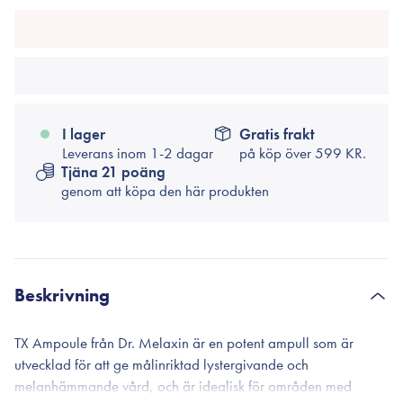
I lager
Gratis frakt
Leverans inom 1-2 dagar
på köp över
599 KR.
Tjäna 21 poäng
genom att köpa den här produkten
Beskrivning
TX Ampoule från Dr. Melaxin är en potent ampull som är
utvecklad för att ge målinriktad lystergivande och
melanhämmande vård, och är idealisk för områden med