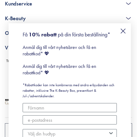
Kundservice
The K-Beauty Box - frågor och svar
K-Beauty
Poängshop - frågor och svar
Returneringer
De 10 stegen
Om Surisuri
Få
10% rabatt
på din första beställning*
Retinol för nybörjare
surisuri miniguide till rosacea
Min historia
Anmäl dig till vårt nyhetsbrev och få en
Villkor
Black Friday
rabattkod* 💖
Leverans & Retur
Köpvillkor
Anmäl dig till vårt nyhetsbrev och få en
Prenumerationsvillkor
rabattkod* 💖
Integritetspolicy
*Rabattkoder kan inte kombineras med andra erbjudanden och
Cookiepolicy
rabatter, inklusive The K-Beauty Box, presentkort &
Jul-/adventskalender.
SVERIGE