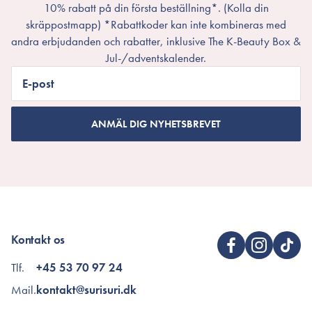
10% rabatt på din första beställning*. (Kolla din
skräppostmapp) *Rabattkoder kan inte kombineras med
andra erbjudanden och rabatter, inklusive The K-Beauty Box &
Jul-/adventskalender.
E-post
ANMÄL DIG NYHETSBREVET
Kontakt os
Tlf.
+45 53 70 97 24
Mail.
kontakt@surisuri.dk