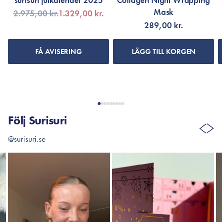
surisuri julkalender 2025
Collagen Night Wrapping
Mask
2.975,00 kr.
1.329,00 kr.
289,00 kr.
FÅ AVISERING
LÄGG TILL KORGEN
Följ Surisuri
@surisuri.se