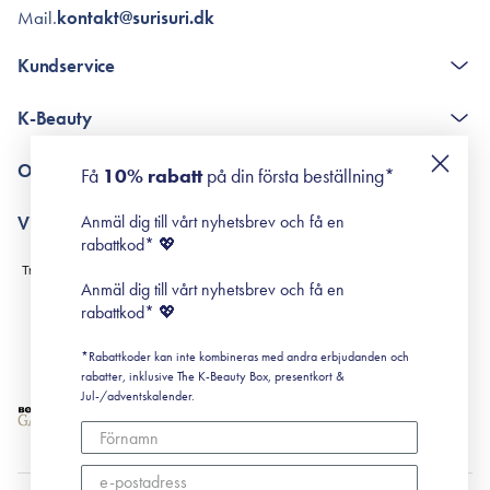
Mail.
kontakt@surisuri.dk
Kundservice
The K-Beauty Box - frågor och svar
K-Beauty
Poängshop - frågor och svar
Returneringer
De 10 stegen
Om Surisuri
Få
10% rabatt
på din första beställning*
Retinol för nybörjare
surisuri miniguide till rosacea
Min historia
Anmäl dig till vårt nyhetsbrev och få en
Villkor
Black Friday
rabattkod* 💖
Leverans & Retur
Köpvillkor
Anmäl dig till vårt nyhetsbrev och få en
Prenumerationsvillkor
rabattkod* 💖
Integritetspolicy
*Rabattkoder kan inte kombineras med andra erbjudanden och
Cookiepolicy
rabatter, inklusive The K-Beauty Box, presentkort &
Jul-/adventskalender.