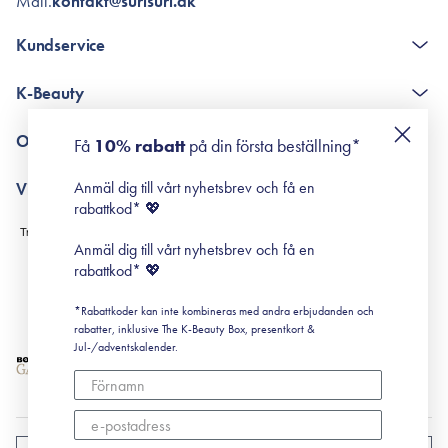
Mail.
kontakt@surisuri.dk
Kundservice
The K-Beauty Box - frågor och svar
K-Beauty
Poängshop - frågor och svar
Returneringer
De 10 stegen
Om Surisuri
Få
10% rabatt
på din första beställning*
Retinol för nybörjare
surisuri miniguide till rosacea
Min historia
Anmäl dig till vårt nyhetsbrev och få en
Villkor
Black Friday
rabattkod* 💖
Leverans & Retur
Köpvillkor
Anmäl dig till vårt nyhetsbrev och få en
Prenumerationsvillkor
rabattkod* 💖
Integritetspolicy
*Rabattkoder kan inte kombineras med andra erbjudanden och
Cookiepolicy
rabatter, inklusive The K-Beauty Box, presentkort &
Jul-/adventskalender.