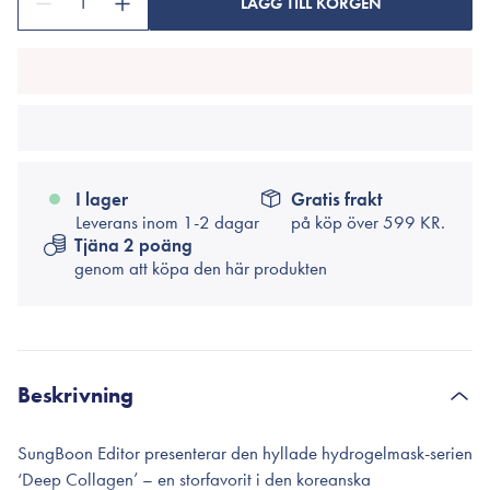
1
LÄGG TILL KORGEN
I lager
Gratis frakt
Leverans inom 1-2 dagar
på köp över
599 KR.
Tjäna 2 poäng
genom att köpa den här produkten
Beskrivning
SungBoon Editor presenterar den hyllade hydrogelmask-serien
‘Deep Collagen’ – en storfavorit i den koreanska