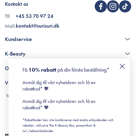
Kontakt os
Tlf.
+45 53 70 97 24
Mail.
kontakt@surisuri.dk
Kundservice
The K-Beauty Box - frågor och svar
K-Beauty
Poängshop - frågor och svar
Returneringer
De 10 stegen
Om Surisuri
Få
10% rabatt
på din första beställning*
Retinol för nybörjare
surisuri miniguide till rosacea
Min historia
Anmäl dig till vårt nyhetsbrev och få en
Villkor
Black Friday
rabattkod* 💖
Leverans & Retur
Köpvillkor
Anmäl dig till vårt nyhetsbrev och få en
Prenumerationsvillkor
rabattkod* 💖
Integritetspolicy
*Rabattkoder kan inte kombineras med andra erbjudanden och
Cookiepolicy
rabatter, inklusive The K-Beauty Box, presentkort &
Jul-/adventskalender.