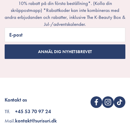
10% rabatt på din första beställning*. (Kolla din
skräppostmapp) *Rabattkoder kan inte kombineras med
andra erbjudanden och rabatter, inklusive The K-Beauty Box &
Jul-/adventskalender.
E-post
ANMÄL DIG NYHETSBREVET
Kontakt os
Tlf.
+45 53 70 97 24
Mail.
kontakt@surisuri.dk