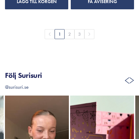
LÄGG TILL KORGEN
FÅ AVISERING
1
2
3
Följ Surisuri
@surisuri.se