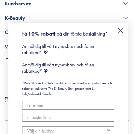
Kundservice
The K-Beauty Box - frågor och svar
K-Beauty
Poängshop - frågor och svar
Returneringer
De 10 stegen
Om Surisuri
Få
10% rabatt
på din första beställning*
Retinol för nybörjare
surisuri miniguide till rosacea
Min historia
Anmäl dig till vårt nyhetsbrev och få en
Villkor
Black Friday
rabattkod* 💖
Leverans & Retur
Köpvillkor
Anmäl dig till vårt nyhetsbrev och få en
Prenumerationsvillkor
rabattkod* 💖
Integritetspolicy
*Rabattkoder kan inte kombineras med andra erbjudanden och
Cookiepolicy
rabatter, inklusive The K-Beauty Box, presentkort &
Jul-/adventskalender.
SVERIGE