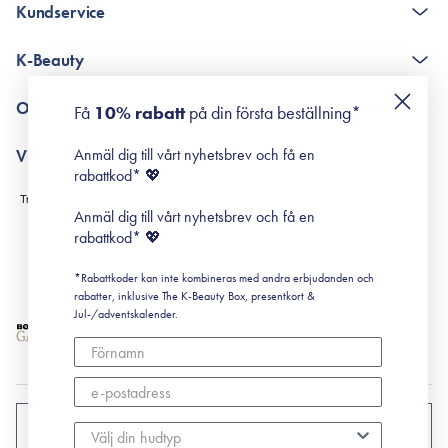
Kundservice
The K-Beauty Box - frågor och svar
K-Beauty
Poängshop - frågor och svar
Returneringer
De 10 stegen
Om Surisuri
Få
10% rabatt
på din första beställning*
Retinol för nybörjare
surisuri miniguide till rosacea
Min historia
Anmäl dig till vårt nyhetsbrev och få en
Villkor
Black Friday
rabattkod* 💖
Leverans & Retur
Köpvillkor
Anmäl dig till vårt nyhetsbrev och få en
Prenumerationsvillkor
rabattkod* 💖
Integritetspolicy
*Rabattkoder kan inte kombineras med andra erbjudanden och
Cookiepolicy
rabatter, inklusive The K-Beauty Box, presentkort &
Jul-/adventskalender.
SVERIGE