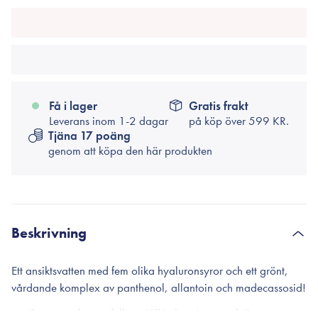
Få i lager
Gratis frakt
Leverans inom 1-2 dagar
på köp över
599 KR.
Tjäna 17 poäng
genom att köpa den här produkten
Beskrivning
Ett ansiktsvatten med fem olika hyaluronsyror och ett grönt,
vårdande komplex av panthenol, allantoin och madecassosid!
Ansiktsvattnet har en fyllig mjölkig konsistens och är