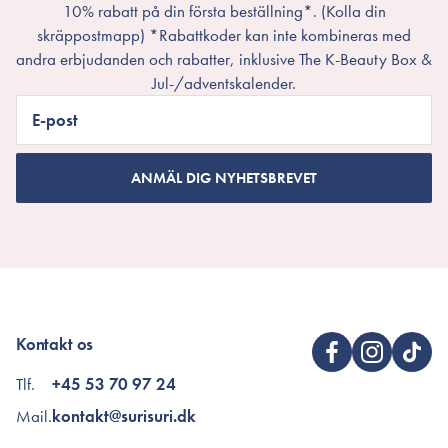
10% rabatt på din första beställning*. (Kolla din
skräppostmapp) *Rabattkoder kan inte kombineras med
andra erbjudanden och rabatter, inklusive The K-Beauty Box &
Jul-/adventskalender.
E-post
ANMÄL DIG NYHETSBREVET
Kontakt os
Tlf.
+45 53 70 97 24
Mail.
kontakt@surisuri.dk