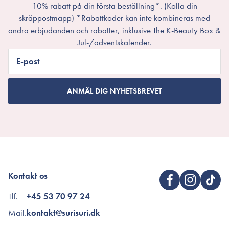
10% rabatt på din första beställning*. (Kolla din
skräppostmapp) *Rabattkoder kan inte kombineras med
andra erbjudanden och rabatter, inklusive The K-Beauty Box &
Jul-/adventskalender.
E-post
ANMÄL DIG NYHETSBREVET
Kontakt os
Tlf.
+45 53 70 97 24
Mail.
kontakt@surisuri.dk