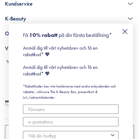
Kundservice
The K-Beauty Box - frågor och svar
K-Beauty
Poängshop - frågor och svar
Returneringer
De 10 stegen
Om Surisuri
Få
10% rabatt
på din första beställning*
Retinol för nybörjare
surisuri miniguide till rosacea
Min historia
Anmäl dig till vårt nyhetsbrev och få en
Villkor
Black Friday
rabattkod* 💖
Leverans & Retur
Köpvillkor
Anmäl dig till vårt nyhetsbrev och få en
Prenumerationsvillkor
rabattkod* 💖
Integritetspolicy
*Rabattkoder kan inte kombineras med andra erbjudanden och
Cookiepolicy
rabatter, inklusive The K-Beauty Box, presentkort &
Jul-/adventskalender.
SVERIGE