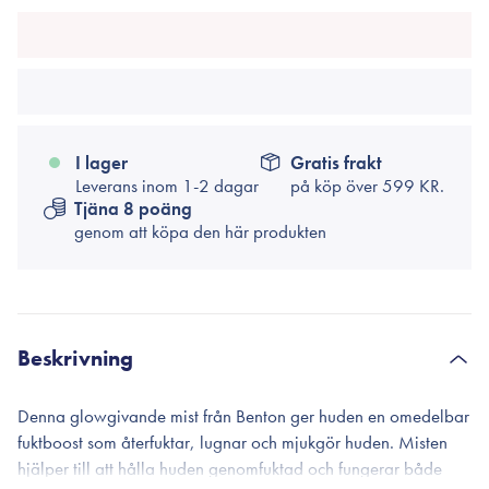
I lager
Gratis frakt
Leverans inom 1-2 dagar
på köp över
599 KR.
Tjäna 8 poäng
genom att köpa den här produkten
Beskrivning
Denna glowgivande mist från Benton ger huden en omedelbar
fuktboost som återfuktar, lugnar och mjukgör huden. Misten
hjälper till att hålla huden genomfuktad och fungerar både