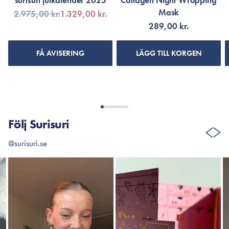
surisuri julkalender 2025
Collagen Night Wrapping
Mask
2.975,00 kr.
1.329,00 kr.
289,00 kr.
FÅ AVISERING
LÄGG TILL KORGEN
Följ Surisuri
@surisuri.se