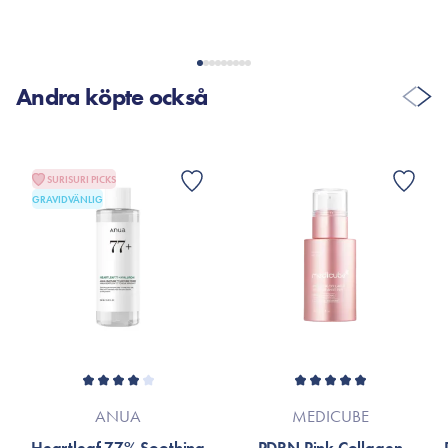
Kan kun anbefales herfra🤩🤩 Fantastisk toner den er så dejlig
på huden
Andra köpte också
VISA FLER RECENSIONER
SURISURI PICKS
GRAVIDVÄNLIG
ANUA
MEDICUBE