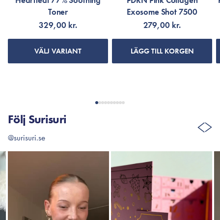
Heartleaf 77% Soothing
PDRN Pink Collagen
Toner
Exosome Shot 7500
329,00 kr.
279,00 kr.
VÄLJ VARIANT
LÄGG TILL KORGEN
Följ Surisuri
@surisuri.se