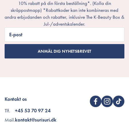
10% rabatt på din första beställning*. (Kolla din
skräppostmapp) *Rabattkoder kan inte kombineras med
andra erbjudanden och rabatter, inklusive The K-Beauty Box &
Jul-/adventskalender.
E-post
ANMÄL DIG NYHETSBREVET
Kontakt os
Tlf.
+45 53 70 97 24
Mail.
kontakt@surisuri.dk