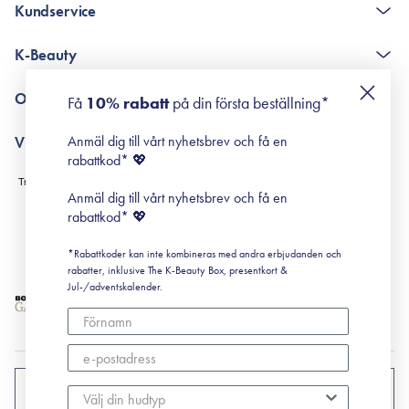
Kundservice
The K-Beauty Box - frågor och svar
K-Beauty
Poängshop - frågor och svar
Returneringer
De 10 stegen
Om Surisuri
Få
10% rabatt
på din första beställning*
Retinol för nybörjare
surisuri miniguide till rosacea
Min historia
Anmäl dig till vårt nyhetsbrev och få en
Villkor
Black Friday
rabattkod* 💖
Leverans & Retur
Köpvillkor
Anmäl dig till vårt nyhetsbrev och få en
Prenumerationsvillkor
rabattkod* 💖
Integritetspolicy
*Rabattkoder kan inte kombineras med andra erbjudanden och
Cookiepolicy
rabatter, inklusive The K-Beauty Box, presentkort &
Jul-/adventskalender.
SVERIGE