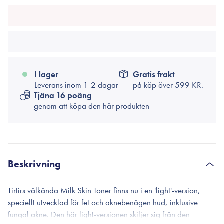
I lager
Gratis frakt
Leverans inom 1-2 dagar
på köp över
599 KR.
Tjäna 16 poäng
genom att köpa den här produkten
Beskrivning
Tirtirs välkända Milk Skin Toner finns nu i en 'light'-version,
speciellt utvecklad för fet och aknebenägen hud, inklusive
fungal akne. Den här light-versionen skiljer sig från den