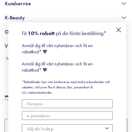
Kundservice
The K-Beauty Box - frågor och svar
K-Beauty
Poängshop - frågor och svar
Returneringer
De 10 stegen
Om Surisuri
Få
10% rabatt
på din första beställning*
Retinol för nybörjare
surisuri miniguide till rosacea
Min historia
Anmäl dig till vårt nyhetsbrev och få en
Villkor
Black Friday
rabattkod* 💖
Leverans & Retur
Köpvillkor
Anmäl dig till vårt nyhetsbrev och få en
Prenumerationsvillkor
rabattkod* 💖
Integritetspolicy
*Rabattkoder kan inte kombineras med andra erbjudanden och
Cookiepolicy
rabatter, inklusive The K-Beauty Box, presentkort &
Jul-/adventskalender.
SVERIGE