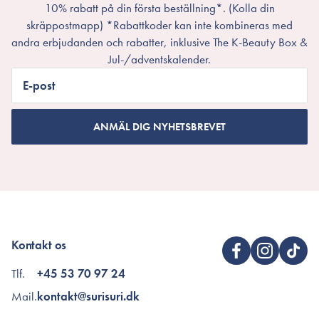
10% rabatt på din första beställning*. (Kolla din
skräppostmapp) *Rabattkoder kan inte kombineras med
andra erbjudanden och rabatter, inklusive The K-Beauty Box &
Jul-/adventskalender.
E-post
ANMÄL DIG NYHETSBREVET
Kontakt os
Tlf.
+45 53 70 97 24
Mail.
kontakt@surisuri.dk