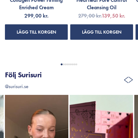
Collagen Power Firming
Heartleaf Pore Control
Enriched Cream
Cleansing Oil
299,00 kr.
279,00 kr.
139,50 kr.
LÄGG TILL KORGEN
LÄGG TILL KORGEN
Följ Surisuri
@surisuri.se