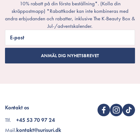
10% rabatt på din första beställning*. (Kolla din
skräppostmapp) *Rabattkoder kan inte kombineras med
andra erbjudanden och rabatter, inklusive The K-Beauty Box &
Jul-/adventskalender.
E-post
ANMÄL DIG NYHETSBREVET
Kontakt os
Tlf.
+45 53 70 97 24
Mail.
kontakt@surisuri.dk