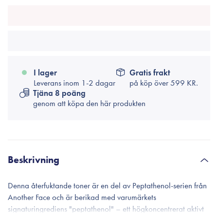
I lager
Gratis frakt
Leverans inom 1-2 dagar
på köp över
599 KR.
Tjäna 8 poäng
genom att köpa den här produkten
Beskrivning
Denna återfuktande toner är en del av Peptathenol-serien från
Another Face och är berikad med varumärkets
signaturingrediens "peptathenol" – ett högkoncentrerat aktivt