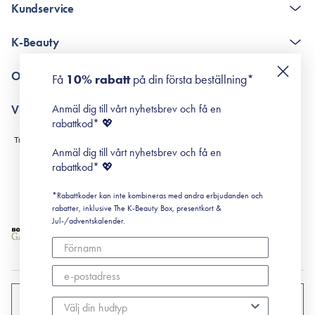
Kundservice
The K-Beauty Box - frågor och svar
K-Beauty
Poängshop - frågor och svar
Returneringer
De 10 stegen
Om Surisuri
Få
10% rabatt
på din första beställning*
Retinol för nybörjare
surisuri miniguide till rosacea
Min historia
Anmäl dig till vårt nyhetsbrev och få en
Villkor
Black Friday
rabattkod* 💖
Leverans & Retur
Köpvillkor
Anmäl dig till vårt nyhetsbrev och få en
Prenumerationsvillkor
rabattkod* 💖
Integritetspolicy
*Rabattkoder kan inte kombineras med andra erbjudanden och
Cookiepolicy
rabatter, inklusive The K-Beauty Box, presentkort &
Jul-/adventskalender.
SVERIGE