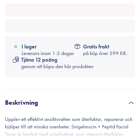
I lager
Gratis frakt
Leverans inom 1-2 dagar
på köp över
599 KR.
Tjäna 12 poäng
genom att köpa den här produkten
Beskrivning
Upplev ett effektivt ansiktsvatten som återfuktar, reparerar och
hjälper till att minska orenheter. Snigelmucin + Peptid Facial
Toner är berikat med snigelsekret, som intensivt återfuktar,