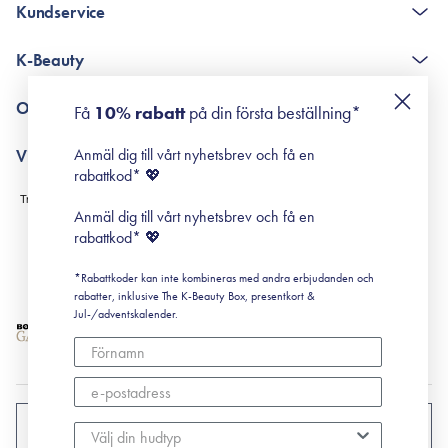
Kundservice
The K-Beauty Box - frågor och svar
K-Beauty
Poängshop - frågor och svar
Returneringer
De 10 stegen
Om Surisuri
Få
10% rabatt
på din första beställning*
Retinol för nybörjare
surisuri miniguide till rosacea
Min historia
Anmäl dig till vårt nyhetsbrev och få en
Villkor
Black Friday
rabattkod* 💖
Leverans & Retur
Köpvillkor
Anmäl dig till vårt nyhetsbrev och få en
Prenumerationsvillkor
rabattkod* 💖
Integritetspolicy
*Rabattkoder kan inte kombineras med andra erbjudanden och
Cookiepolicy
rabatter, inklusive The K-Beauty Box, presentkort &
Jul-/adventskalender.
SVERIGE