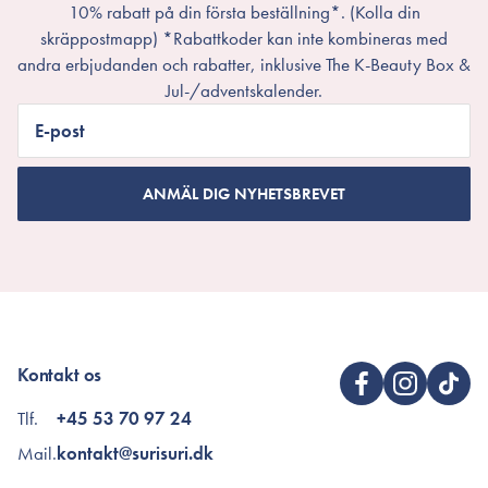
10% rabatt på din första beställning*. (Kolla din
skräppostmapp) *Rabattkoder kan inte kombineras med
andra erbjudanden och rabatter, inklusive The K-Beauty Box &
Jul-/adventskalender.
E-post
ANMÄL DIG NYHETSBREVET
Kontakt os
Tlf.
+45 53 70 97 24
Mail.
kontakt@surisuri.dk