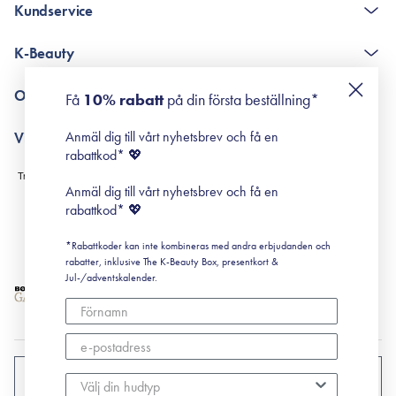
Kundservice
The K-Beauty Box - frågor och svar
K-Beauty
Poängshop - frågor och svar
Returneringer
De 10 stegen
Om Surisuri
Få
10% rabatt
på din första beställning*
Retinol för nybörjare
surisuri miniguide till rosacea
Min historia
Anmäl dig till vårt nyhetsbrev och få en
Villkor
Black Friday
rabattkod* 💖
Leverans & Retur
Köpvillkor
Anmäl dig till vårt nyhetsbrev och få en
Prenumerationsvillkor
rabattkod* 💖
Integritetspolicy
*Rabattkoder kan inte kombineras med andra erbjudanden och
Cookiepolicy
rabatter, inklusive The K-Beauty Box, presentkort &
Jul-/adventskalender.
SVERIGE