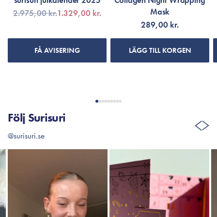
surisuri julkalender 2025
Collagen Night Wrapping
Mask
2.975,00 kr.
1.329,00 kr.
289,00 kr.
FÅ AVISERING
LÄGG TILL KORGEN
Följ Surisuri
@surisuri.se